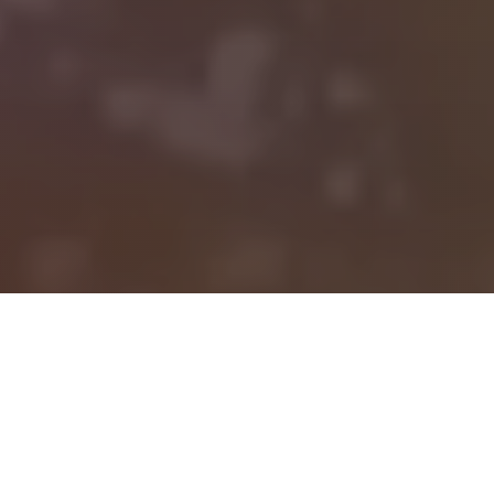
Premium pizzat
Nopea toimitus
Laadukkaita aterioita